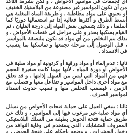
أي تجمعات في مواسير الأحواض ، و لكن بشرط التأكد
من أن تكون المواسير غير مصنوعة من البلاستيك الخفيف
أو تحتوي على مواد مطاطية ، و طريقة المياه المغلية هي
أبسط الطرق و أكثرها فعالية إذا تم استعمالها دوريًا كما
أسلفنا ، و ذلك بتسخين بعض المياه إلى درجة الغليان ، ثم
القيام بسكبها بحذر و على مراحل في فتحات الأحواض ، و
بذلك يتم التخلص من أي مواد قد تكون ملتصقة بالمواسير
، قبل الوصول إلى مرحلة تجمعها و تماسكها بما يتسبب
في الانسداد .
ثانيا : عدم إلقاء أو مواد ورقية أو كرتونية أو مواد صلبة في
الأحواض أو دورة المياه ، لأنها مهما كانت صغيرة الحجم
فهي من المواد التي ليس من السهل إذابتها ، و قد تعلق
مع مواد أخرى داخل المواسير و تتفاعل معها و تتصلب مع
الزمن ، فيصعب التخلص منها و تسبب حدوث انسداد
لمواسير الصرف .
ثالثا : ينبغي العمل على حماية فتحات الأحواض من تسلل
أي مواد صلبة غير مرغوب فيها إلى المواسير ، و ذلك عن
طريق حماية فتحة الحوض بطبقة من السلك البلاستيكي
المعروف المتشابك ، الذي يستخدم في وقاية النوافذ من
دخول الحشرات ، و وضعه بإحكام على فتحة الحوض ، و