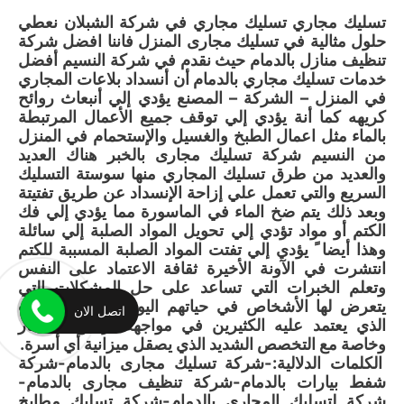
تسليك مجاري تسليك مجاري في شركة الشبلان نعطي
حلول مثالية في تسليك مجارى المنزل فاننا افضل شركة
تنظيف منازل بالدمام حيث نقدم في شركة النسيم أفضل
خدمات تسليك مجاري بالدمام أن أنسداد بلاعات المجاري
في المنزل – الشركة – المصنع يؤدي إلي أنبعاث روائح
كريهه كما أنة يؤدي إلي توقف جميع الأعمال المرتبطة
بالماء مثل اعمال الطبخ والغسيل والإستحمام في المنزل
من النسيم شركة تسليك مجارى بالخبر هناك العديد
والعديد من طرق تسليك المجاري منها سوستة التسليك
السريع والتي تعمل علي إزاحة الإنسداد عن طريق تفتيتة
وبعد ذلك يتم ضخ الماء في الماسورة مما يؤدي إلي فك
الكتم أو مواد تؤدي إلي تحويل المواد الصلبة إلي سائلة
وهذا أيضا ً يؤدي إلي تفتت المواد الصلبة المسببة للكتم
انتشرت في الآونة الأخيرة ثقافة الاعتماد على النفس
وتعلم الخبرات التي تساعد على حل المشكلات التي
يتعرض لها الأشخاص في حياتهم اليومية وهو الأسلوب
اتصل الان
الذي يعتمد عليه الكثيرين في مواجهة ارتفاع الأسعار
وخاصة مع التخصص الشديد الذي يصقل ميزانية أي أسرة.
الكلمات الدلالية:-شركة تسليك مجارى بالدمام-شركة
شفط بيارات بالدمام-شركة تنظيف مجارى بالدمام-
شركة لتسليك المجارى بالدمام-شركة تسليك مطابخ